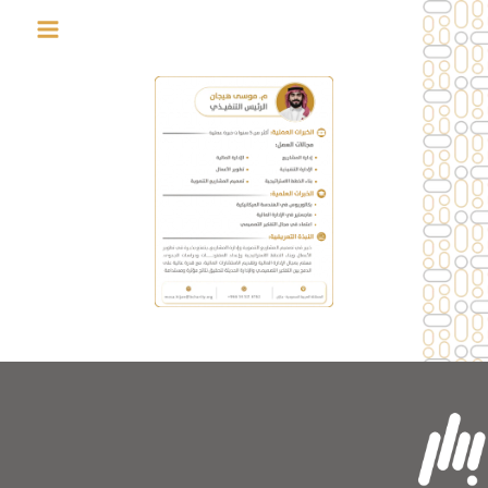
خطي
لى
لمحتوى